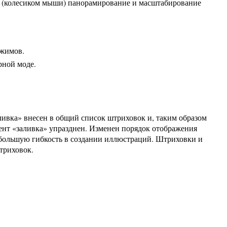
е (колесиком мыши) панорамирование и масштабирование
ежимов.
рной моде.
ливка» внесен в общий список штриховок и, таким образом
нт «заливка» упразднен. Изменен порядок отображения
т большую гибкость в создании иллюстраций. Штриховки и
триховок.