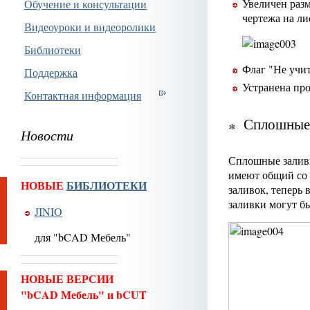
Увеличен раз
Обучение и консультации
чертежа на ли
Видеоуроки и видеоролики
Библиотеки
Флаг "Не учи
Поддержка
Устранена про
Контактная информация
Сплошные 
Новости
Сплошные заливк
имеют общий со 
НОВЫЕ
БИБЛИОТЕКИ
заливок, теперь
заливки могут б
JINIO
для "bCAD Мебель"
НОВЫЕ ВЕРСИИ
"bCAD Мебель" и bCUT