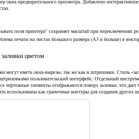
мер окна предварительного просмотра. Добавлено интерактивно
стах.
тывать поля принтера" сохраняет масштаб при переключениях р
блема печати на листах большого размера (А3 и больше) в векто
заливки цветом
и могут иметь окна-вырезы, так же как и штриховки. Стиль «за
штриховками пользовательский интерфейс. Отдельный инструме
 все чертежные элементы отображаются поверх заливки, что дае
ыть использованы как граничные контуры для создания других ш