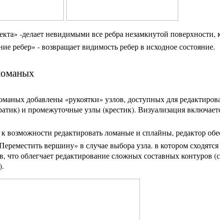
кта» -делает невидимыми все ребра незамкнутой поверхности, к
ие ребер» - возвращает видимость ребер в исходное состояние.
ломаных
ломаных добавлены «рукоятки» узлов, доступных для редактиро
ратик) и промежуточные узлы (крестик). Визуализация включае
 к возможности редактировать ломаные и сплайны, редактор обе
ереместить вершину» в случае выбора узла. в котором сходятся
ов, что облегчает редактирование сложных составных контуров
).