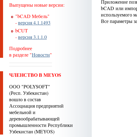
Приложение позв
Выпущены новые версии:
bCAD или импорт
используемого ма
"bCAD Мебель"
Все параметры з
-
версия 4.1.1493
bCUT
-
версия 3.1.1.0
Подробнее
в разделе "
Новости
"
ЧЛЕНСТВО В MEYOS
ООО "POLYSOFT"
(Респ. Узбекистан)
вошло в состав
Ассоциация предприятий
мебельной и
деревообрабатывающей
промышленности Республики
Узбекистан (MEYOS)