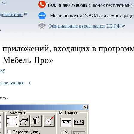
Тел.: 8 800 7700602
(Звонок бесплатн
дставители
Мы используем ZOOM для демонстраци
Официальные курсы валют ЦБ РФ
 приложений, входящих в програм
 Мебель Про»
ску
Следующее →
ель