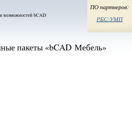
ый)
ПО партнеров:
и возможностей bCAD
РБС:УМП
мные пакеты «bCAD Мебель»