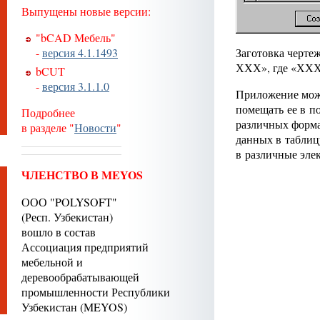
Выпущены новые версии:
"bCAD Мебель"
-
версия 4.1.1493
Заготовка черте
ХХХ», где «ХХХ
bCUT
-
версия 3.1.1.0
Приложение може
помещать ее в по
Подробнее
различных форма
в разделе "
Новости
"
данных в таблиц
в различные эле
ЧЛЕНСТВО В MEYOS
ООО "POLYSOFT"
(Респ. Узбекистан)
вошло в состав
Ассоциация предприятий
мебельной и
деревообрабатывающей
промышленности Республики
Узбекистан (MEYOS)